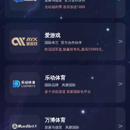
JPWQ型自动搅拌排污泵
JYWQ型排污泵
LW型立式无堵塞排污泵
NL型污水泥浆泵
QWP型潜水式排污泵
QW型排污泵