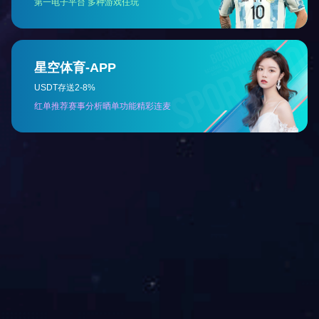
前台总机：021-63774539
销售热线：021-63131230
售后服务：021-63763338
传 真：021-63134513
值班手机：16220599699（同微信）
邮箱：sales@comunidadrcc.com
扫一扫关注东海